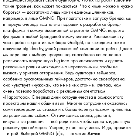
такие грозные, как может показаться. Что с ними можно и нужно
бороться — достаточно лишь найти единомышленников,
например, в лице GMNG. При подготовке к запуску бренда, мы
в первую очередь тщательно подошли к разработке бренд-
платформы и коммуникационной стратегии GMNG, ведь это
фундамент любой брендовой коммуникации. Реализовав эту
часть работ с креативным бюро Gaslight, на выходе мы также
получили big idea будущей рекламной кампании от ребят. Далее
мы перешли к выбору продакшна, способного качественно
реализовать полученную big idea про «психолога» и сделать
рекламные ролики максимально нерекламными, чтобы не
вызвать у зрителя отторжения. Ведь аудитория геймеров,
особенно русскоязычных геймеров, достаточно своеобразна,
она чувствует «чужака», кто не из «их стаи» и, считаю, нам
очень повезло поработать с рекламным агентством
«Нарраторс». С первых дней сотрудничества в рамках этого
проекта мы нашли общий язык. Многие сотрудники оказались
сами геймерами со стажем и с большим энтузиазмом принялись
за реализацию съёмок. Оттачивались сцены, диалоги,
визуальные решения — всё ради того, чтобы сделать идеальную
рекламу для геймеров. Уверен, у нас получилось. И да, нравится
– играй. Выбирай GMNG (с)», — отметил
Антон