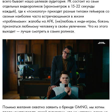
всего бывает наша целевая аудитория. РК состоит из семи
отдельных видеороликов (хронометраж в 15-22 секунды
каждый), где к «психологу» приходят разные типажи геймеров со
своими наиболее часто встречающимися в жизни
«проблемами»: жалобы на AFK, (не)любовь к инди-играм, боязнь
признаться любимому человеку в своём увлечении. Что из этого
выходит — лучше смотреть в самих роликах.
Помимо желания охватно заявить о бренде GMNG, мы хотим
продемонстрировать своей аудитории, что их «страхи» вовсе не