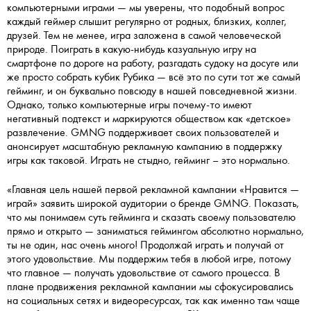
компьютерными играми — мы уверены, что подобный вопрос
каждый геймер слышит регулярно от родных, близких, коллег,
друзей. Тем не менее, игра заложена в самой человеческой
природе. Поиграть в какую-нибудь казуальную игру на
смартфоне по дороге на работу, разгадать судоку на досуге или
же просто собрать кубик Рубика — всё это по сути тот же самый
гейминг, и он буквально повсюду в нашей повседневной жизни.
Однако, только компьютерные игры почему-то имеют
негативный подтекст и маркируются обществом как «детское»
развлечение. GMNG поддерживает своих пользователей и
анонсирует масштабную рекламную кампанию в поддержку
игры как таковой. Играть не стыдно, гейминг – это нормально.
«Главная цель нашей первой рекламной кампании «Нравится —
играй» заявить широкой аудитории о бренде GMNG. Показать,
что мы понимаем суть гейминга и сказать своему пользователю
прямо и открыто — заниматься геймингом абсолютно нормально,
ты не один, нас очень много! Продолжай играть и получай от
этого удовольствие. Мы поддержим тебя в любой игре, потому
что главное — получать удовольствие от самого процесса. В
плане продвижения рекламной кампании мы сфокусировались
на социальных сетях и видеоресурсах, так как именно там чаще