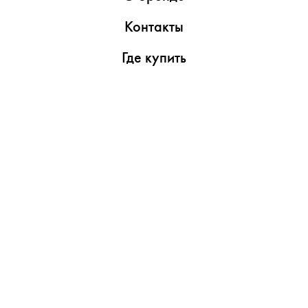
Контакты
Где купить
Обзоры
Пресс-центр
Видеоролики
Медиаматериалы
Утилиты
Поддержка
Сервисные центры
Гарантийные условия