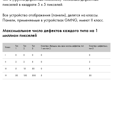
пикселей в квадрате 5 x 5 пикселей.
Все устройство отображения (панели), делятся на классы.
Панели, применяемые в устройствах GMNG, имеют II класс.
Максимальное число дефектов каждого типа на 1
миллион пикселей
Тип
Тип
Тип
Кластер с большим чем один числом дефектов, тип
Кластер с дефектами,
Класс
1
2
3
1 или тип 2
тип 3
I
0
0
0
0
0
II
2
2
5
0
2
III
5
15
50
0
5
IV
50
150
500
5
50