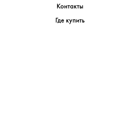
Контакты
Где купить
Обзоры
Пресс-центр
Видеоролики
Медиаматериалы
Утилиты
Поддержка
Сервисные центры
Гарантийные условия