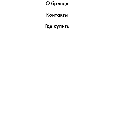
О бренде
Контакты
Где купить
Обзоры
Пресс-центр
Видеоролики
Медиаматериалы
Утилиты
Поддержка
Сервисные центры