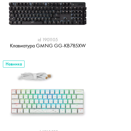
id 1901105
Клавиатура GMNG GG-KB785XW
Новинка