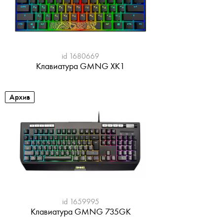
id 1680669
Клавиатура GMNG XK1
Архив
id 1659995
Клавиатура GMNG 735GK