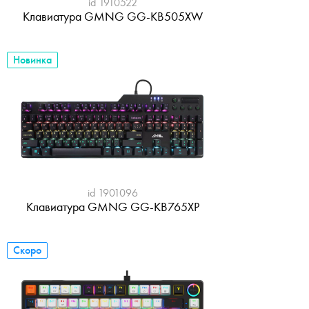
id 1910522
Клавиатура GMNG GG-KB505XW
Новинка
id 1901096
Клавиатура GMNG GG-KB765XP
Скоро