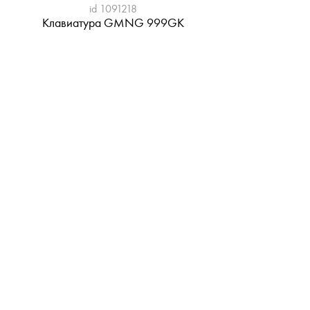
id 1091218
Клавиатура GMNG 999GK