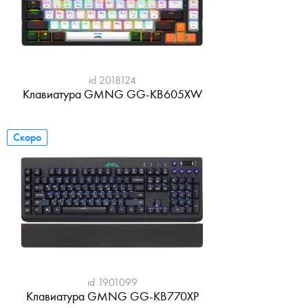
id 2018124
Клавиатура GMNG GG-KB605XW
Скоро
id 1901099
Клавиатура GMNG GG-KB770XP