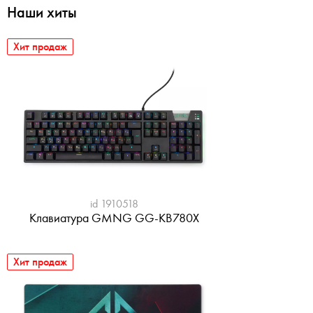
Наши хиты
Хит продаж
id 1910518
Клавиатура GMNG GG-KB780X
Хит продаж