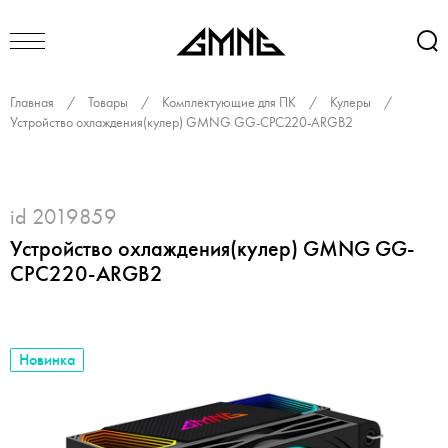
Главная
/
Товары
/
Комплектующие для ПК
/
Кулеры
/
Устройство охлаждения(кулер) GMNG GG-CPC220-ARGB2
id 2019859
Устройство охлаждения(кулер) GMNG GG-
CPC220-ARGB2
Новинка