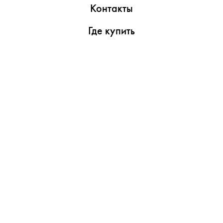
Контакты
Где купить
Обзоры
Пресс-центр
Видеоролики
Медиаматериалы
Утилиты
Поддержка
Сервисные центры
Гарантийные условия