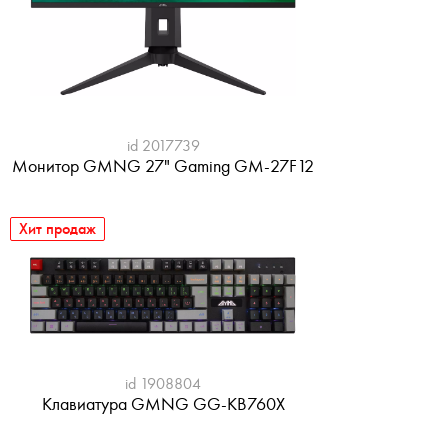
id 2017739
Монитор GMNG 27" Gaming GM-27F12
Хит продаж
id 1908804
Клавиатура GMNG GG-KB760X