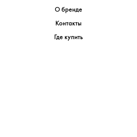
О бренде
Контакты
Где купить
Обзоры
Пресс-центр
Видеоролики
Медиаматериалы
Утилиты
Поддержка
Сервисные центры