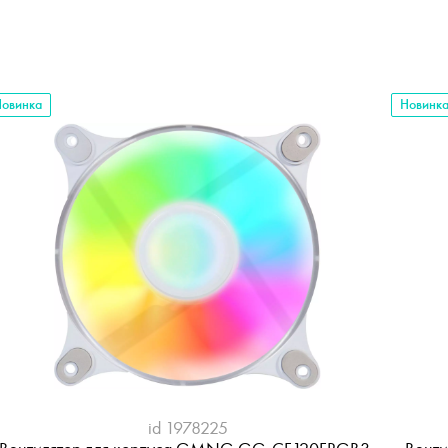
овинка
Новинк
id 1978225