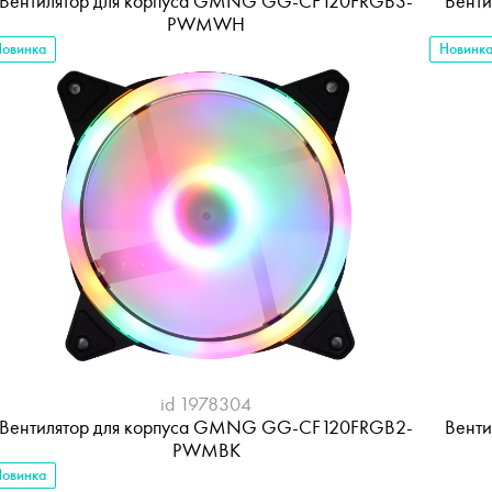
Вентилятор для корпуса GMNG GG-CF120FRGB3-
Вент
PWMWH
овинка
Новинк
id 1978304
Вентилятор для корпуса GMNG GG-CF120FRGB2-
Вент
PWMBK
овинка