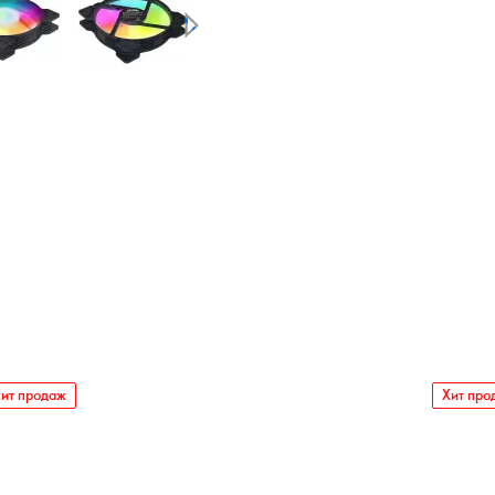
ит продаж
Хит про