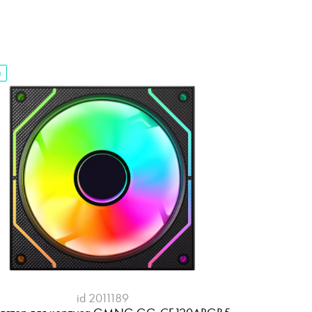
а
id 2011189