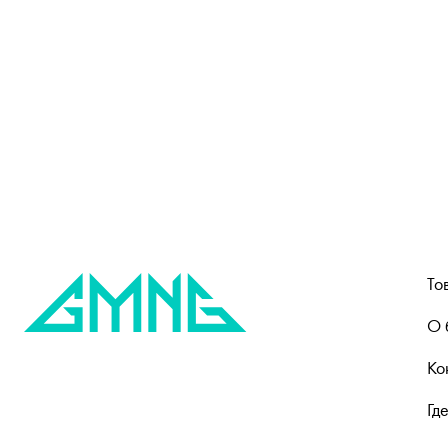
То
О 
Ко
Гд