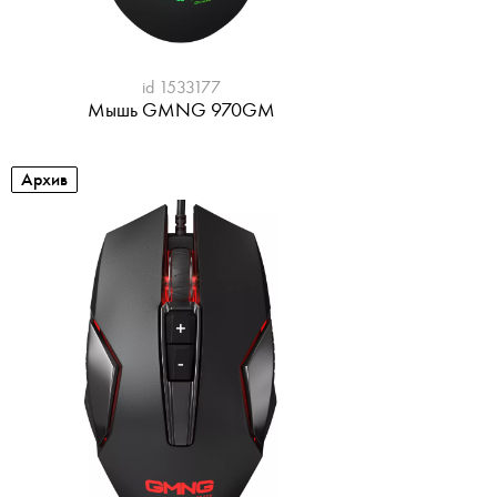
id 1533177
Мышь GMNG 970GM
Архив