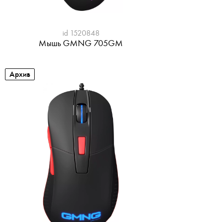
id 1520848
Мышь GMNG 705GM
Архив