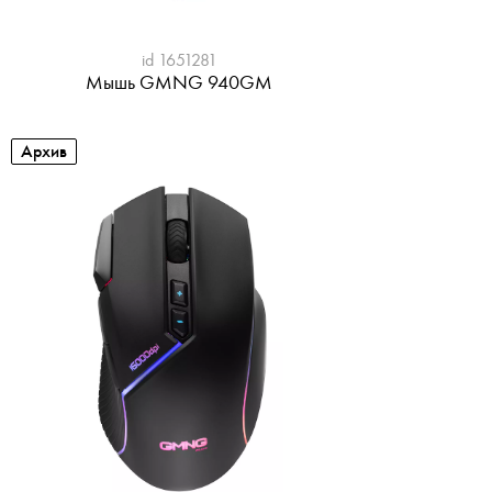
id 1651281
Мышь GMNG 940GM
Архив