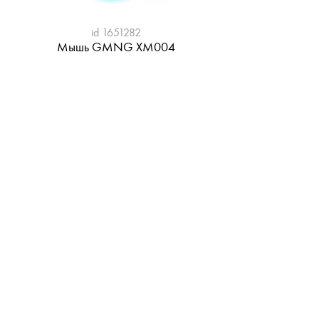
id 1651282
Мышь GMNG XM004