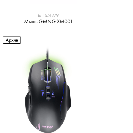
id 1651279
Мышь GMNG XM001
Архив