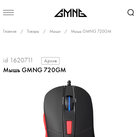
Главная
/
Товары
/
Мыши
/
Мышь GMNG 720GM
id 1620711
Архив
Мышь GMNG 720GM