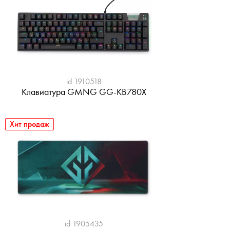
id 1910518
Клавиатура GMNG GG-KB780X
Хит продаж
id 1905435