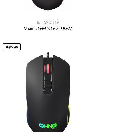
id 1520849
Мышь GMNG 710GM
Архив