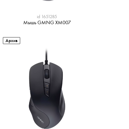
id 1651285
Мышь GMNG XM007
Архив