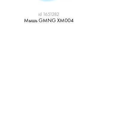
id 1651282
Мышь GMNG XM004