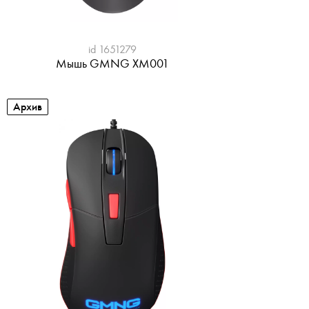
id 1651279
Мышь GMNG XM001
Архив