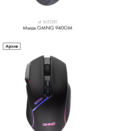
id 1651281
Мышь GMNG 940GM
Архив