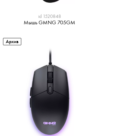
id 1520848
Мышь GMNG 705GM
Архив