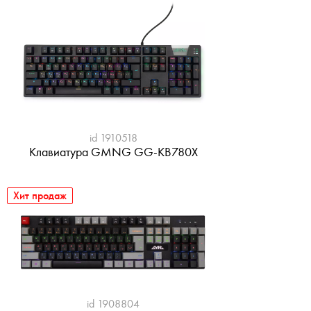
id 1910518
Клавиатура GMNG GG-KB780X
Хит продаж
id 1908804