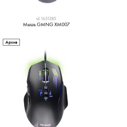
id 1651285
Мышь GMNG XM007
Архив