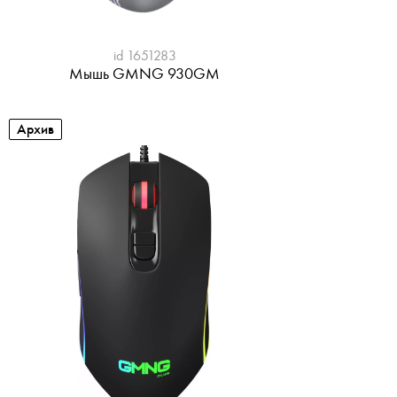
id 1651283
Мышь GMNG 930GM
Архив