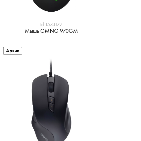
id 1533177
Мышь GMNG 970GM
Архив