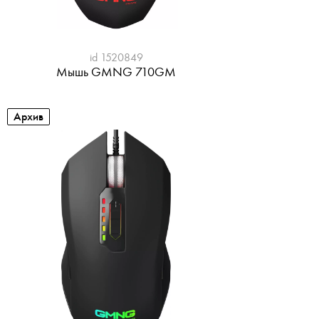
id 1520849
Мышь GMNG 710GM
Архив