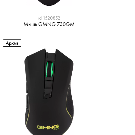
id 1520852
Мышь GMNG 730GM
Архив