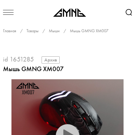
Главная
/
Товары
/
Мыши
/
Мышь GMNG XM007
id 1651285
Архив
Мышь GMNG XM007